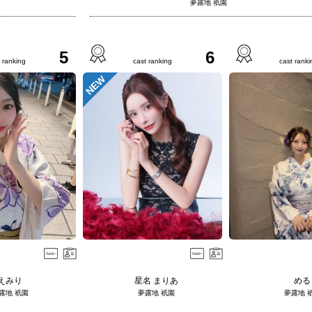
夢露地 祇園
5
6
 ranking
cast ranking
cast ranki
NEW
えみり
星名 まりあ
める
露地 祇園
夢露地 祇園
夢露地 