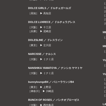
［
［
DOLCE GIRLS ／ ドルチェガールズ
［
［高知］ ▶
高知店
［
［
DOLCE LUXRECE ／ ドルチェラグレス
［
［大阪］ ▶
十三店
［兵庫］ ▶
尼崎店
M
［
DOLESLINE ／ ドレスライン
［東京］ ▶
立川店
M
［
NARCISSE ／ ナルシス
［大阪］ ▶
ミナミ店
Y
［
NANSHIKA YAMATOYA ／ ナンシカ ヤマトヤ
［大阪］ ▶
ミナミ店
Y
［
bunnyloungeB4 ／ バニーラウンジB4
［
［東京］ ▶
上野店
［
［神奈川］ ▶
川崎店
［
［
BUNCH OF ROSES ／ バンチオブローゼス
L
［大阪］ ▶
西中島店