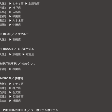
大阪］ ▶
ミナミ店
▶
北新地店
兵庫］ ▶
神戸店
広島］ ▶
広島店
京都］ ▶
祇園店
東京］ ▶
六本木店
福岡］ ▶
中洲店
IRI BLUE ／ ミリブルー
大阪］ ▶
高槻店
IRI ROUGE ／ ミリルージュ
大阪］ ▶
京橋店
▶
布施店
UMEUTSUTSU ／ ゆめうつつ
京都］ ▶
祇園店
UMEROJI ／ 夢露地
大阪］ ▶
ミナミ店
兵庫］ ▶
神戸店
石川］ ▶
金沢店
三重］ ▶
四日市店
京都］ ▶
祇園店
A・POTCHAPOTCHA ／ ラ・ポッチャポッチャ