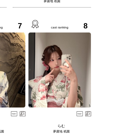
夢露地 祇園
7
8
ng
cast ranking
らむ
祇園
夢露地 祇園