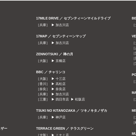
17MILE DRIVE ／ セブンティーンマイルドライブ
B
［兵庫］ ▶
加古川店
［
17MAP ／ セブンティーンマップ
V
［兵庫］ ▶
加古川店
［
［
［
ZENNOTSUKI ／ 禅の月
［
［大阪］ ▶
京橋店
［
BBC ／ チャリンコ
P
［大阪］ ▶
十三店
［
［香川］ ▶
高松店
［奈良］ ▶
奈良店
M
［兵庫］ ▶
加古川店
［三重］ ▶
四日市店
▶
松阪店
［
TSUKI NO KITANOZAKA ／ ツキノキタノザカ
M
［兵庫］ ▶
神戸店
［
［
ェザー
TERRACE GREEN ／ テラスグリーン
M
［大阪］ ▶
ミナミ店