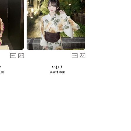
い
いおり
祇園
夢露地 祇園