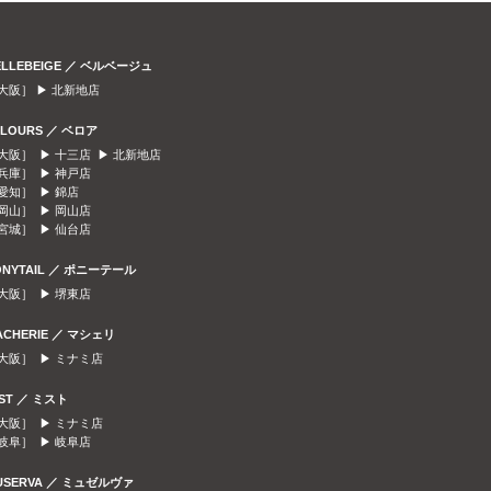
ELLEBEIGE ／ ベルベージュ
大阪］ ▶
北新地店
ELOURS ／ ベロア
大阪］ ▶
十三店
▶
北新地店
兵庫］ ▶
神戸店
愛知］ ▶
錦店
岡山］ ▶
岡山店
宮城］ ▶
仙台店
ONYTAIL ／ ポニーテール
大阪］ ▶
堺東店
ACHERIE ／ マシェリ
大阪］ ▶
ミナミ店
IST ／ ミスト
大阪］ ▶
ミナミ店
岐阜］ ▶
岐阜店
USERVA ／ ミュゼルヴァ