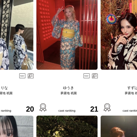
りな
ゆうき
すず
露地 祇園
夢露地 祇園
夢露地 
20
21
 ranking
cast ranking
cast ranki