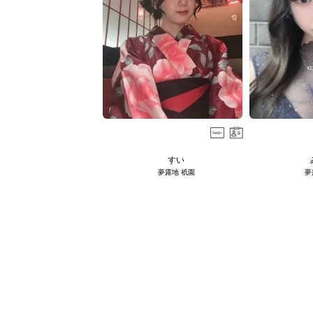
すい
夢露地 祇園
夢