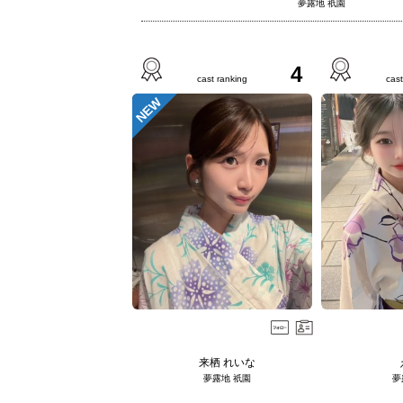
夢露地 祇園
4
cast ranking
cast
NEW
来栖 れいな
夢露地 祇園
夢