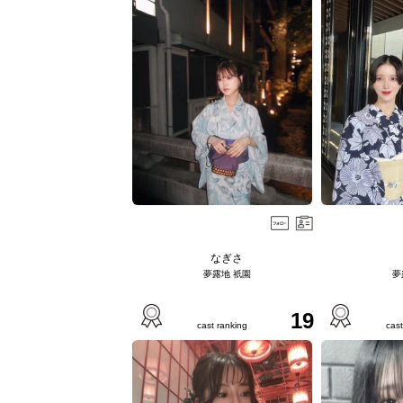
なぎさ
夢露地 祇園
夢
19
cast ranking
cast