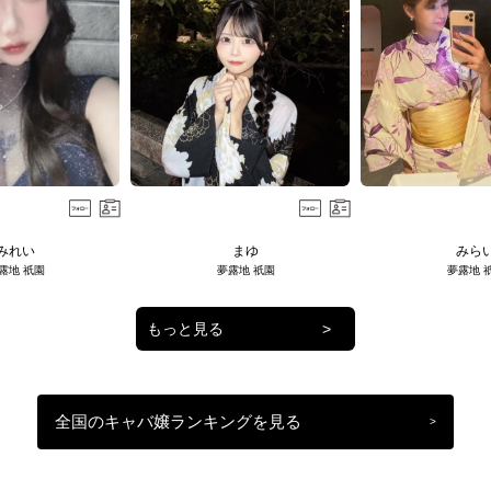
みれい
まゆ
みら
露地 祇園
夢露地 祇園
夢露地 
もっと見る
>
全国のキャバ嬢ランキングを見る
>