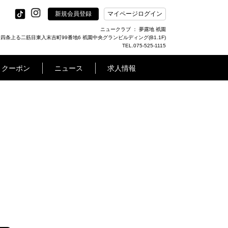
新規会員登録
マイページログイン
ニュークラブ ： 夢露地 祇園
条上る二筋目東入末吉町99番地6 祇園中央グランビルディング(B1.1F)
TEL.075-525-1115
クーポン
ニュース
求人情報