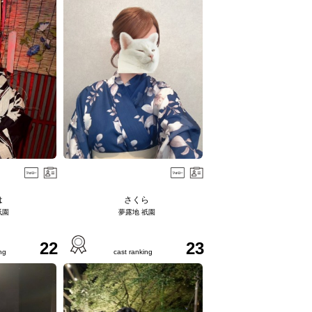
は
さくら
祇園
夢露地 祇園
22
23
ng
cast ranking