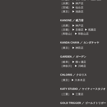
［兵庫］ ▶
神戸店
［宮城］ ▶
仙台店
［東京］ ▶
池袋店
KANONE ／ 錵乃音
［兵庫］ ▶
神戸店
［京都］ ▶
京都店
▶
祇園店
［和歌山］ ▶
和歌山店
KANDA CHAYA ／ カンダチャヤ
［東京］ ▶
神田店
GARDEN ／ ガーデン
［岐阜］ ▶
柳ヶ瀬店
［神奈川］ ▶
川崎店
CHLORIS ／ クロリス
［東京］ ▶
六本木店
KATY STUDIO ／ ケイティースタジオ
［三重］ ▶
三重店
GOLD TRIGGER ／ ゴールドトリガー