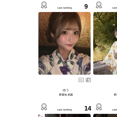
9
cast ranking
cast
ゆう
夢露地 祇園
夢
14
cast ranking
cast