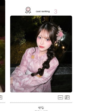
3
cast ranking
せな