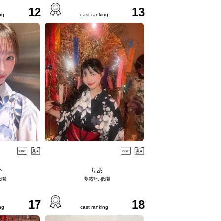
12
13
ng
cast ranking
か
りあ
祇園
夢露地 祇園
17
18
ng
cast ranking