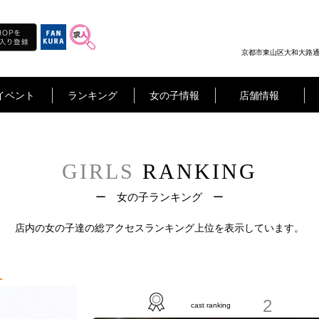
京都市東山区大和大路通四
イベント
ランキング
女の子情報
店舗情報
GIRLS
RANKING
ー 女の子ランキング ー
店内の女の子達の
総アクセスランキング上位を表示しています。
1
2
cast ranking