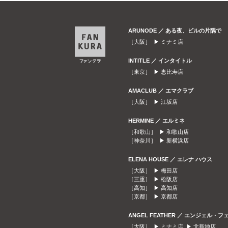
ARUNODE ／ ある夜、ビルの片隅で
［大阪］ ▶
ミナミ店
INTITLE ／ インタイトル
［東京］ ▶
恵比寿店
AMACLUB ／ エマクラブ
［大阪］ ▶
江坂店
HERMINE ／ エルミネ
［和歌山］ ▶
和歌山店
［神奈川］ ▶
新横浜店
ELENA HOUSE ／ エレナ ハウス
［大阪］ ▶
梅田店
［三重］ ▶
松阪店
［高知］ ▶
高知店
［京都］ ▶
京都店
ANGEL FEATHER ／ エンジェル・フ
［大阪］ ▶
ミナミ店
▶
北新地店