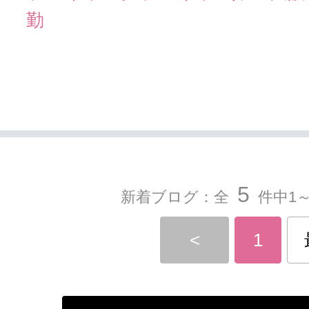
勤
5
新着ブログ：全
件中1～
<
1