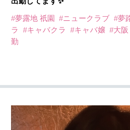
出勤してます✨️
#夢露地 祇園
#ニュークラブ
#夢
ラ
#キャバクラ
#キャバ嬢
#大
勤