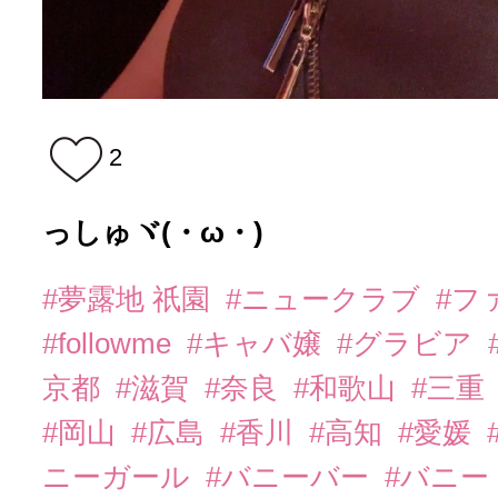
2
っしゅヾ(・ω・)ゞ
#夢露地 祇園
#ニュークラブ
#フ
#followme
#キャバ嬢
#グラビア
京都
#滋賀
#奈良
#和歌山
#三重
#岡山
#広島
#香川
#高知
#愛媛
ニーガール
#バニーバー
#バニー