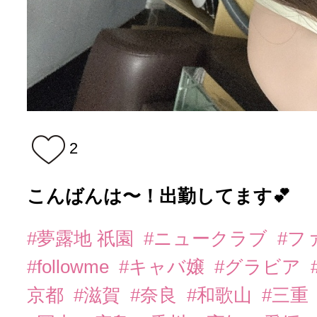
2
こんばんは〜！出勤してます💕
#夢露地 祇園
#ニュークラブ
#フ
#followme
#キャバ嬢
#グラビア
京都
#滋賀
#奈良
#和歌山
#三重