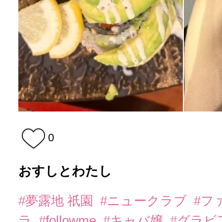
0
おすしとわたし
#夢露地 祇園
#ニュークラブ
#フ
ラ
#followme
#キャバ嬢
#グラビ