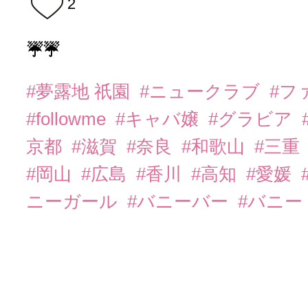
2
☔️☔️
#夢露地 祇園
#ニュークラブ
#フ
#followme
#キャバ嬢
#グラビア
京都
#滋賀
#奈良
#和歌山
#三重
#岡山
#広島
#香川
#高知
#愛媛
ニーガール
#バニーバー
#バニー