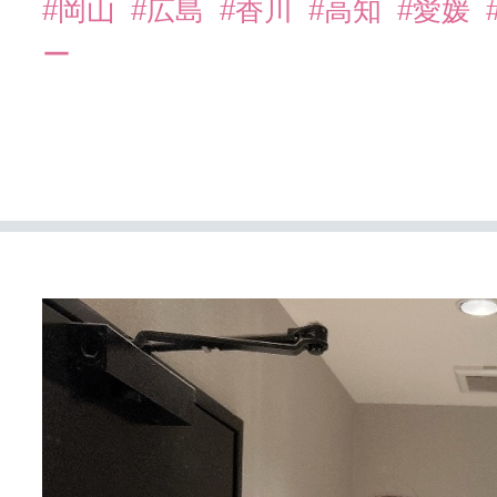
#岡山
#広島
#香川
#高知
#愛媛
ー