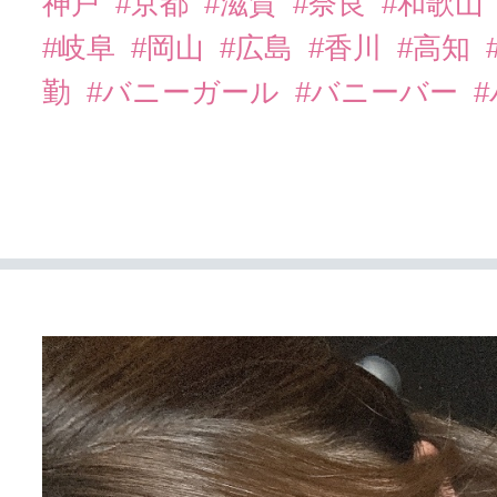
神戸
#京都
#滋賀
#奈良
#和歌山
#岐阜
#岡山
#広島
#香川
#高知
勤
#バニーガール
#バニーバー