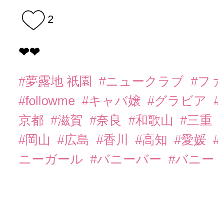
2
❤︎❤︎
#夢露地 祇園
#ニュークラブ
#フ
#followme
#キャバ嬢
#グラビア
京都
#滋賀
#奈良
#和歌山
#三重
#岡山
#広島
#香川
#高知
#愛媛
ニーガール
#バニーバー
#バニー