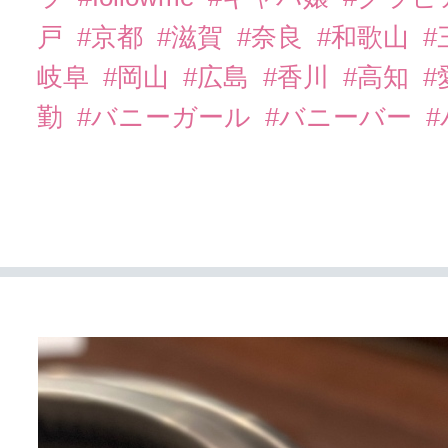
戸
#京都
#滋賀
#奈良
#和歌山
#
岐阜
#岡山
#広島
#香川
#高知
#
勤
#バニーガール
#バニーバー