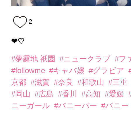
2
❤︎♡
#夢露地 祇園
#ニュークラブ
#フ
#followme
#キャバ嬢
#グラビア
京都
#滋賀
#奈良
#和歌山
#三重
#岡山
#広島
#香川
#高知
#愛媛
ニーガール
#バニーバー
#バニー