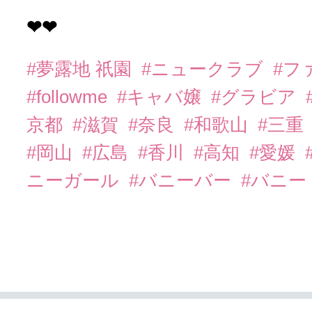
❤︎❤︎
#夢露地 祇園
#ニュークラブ
#フ
#followme
#キャバ嬢
#グラビア
京都
#滋賀
#奈良
#和歌山
#三重
#岡山
#広島
#香川
#高知
#愛媛
ニーガール
#バニーバー
#バニー