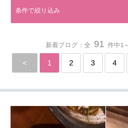
条件で絞り込み
91
新着ブログ：全
件中1～
<
1
2
3
4