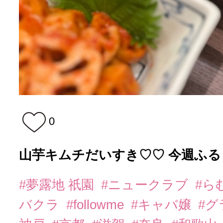
0
山芋キムチだいすき♡♡ 今週ふるし
#夢露地 祇園
#ニュークラブ
#ら
バクラ
#followme
#キャバ嬢
#