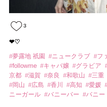
3
❤︎♡
#夢露地 祇園
#ニュークラブ
#フ
#followme
#キャバ嬢
#グラビア
京都
#滋賀
#奈良
#和歌山
#三重
#岡山
#広島
#香川
#高知
#愛媛
ニーガール
#バニーバー
#バニー