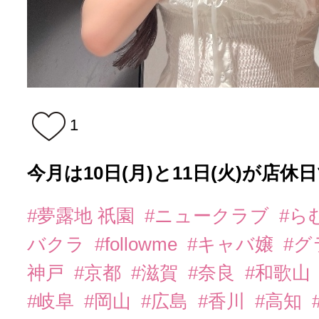
1
今月は10日(月)と11日(火)が店休日
#夢露地 祇園
#ニュークラブ
#ら
バクラ
#followme
#キャバ嬢
#
神戸
#京都
#滋賀
#奈良
#和歌山
#岐阜
#岡山
#広島
#香川
#高知