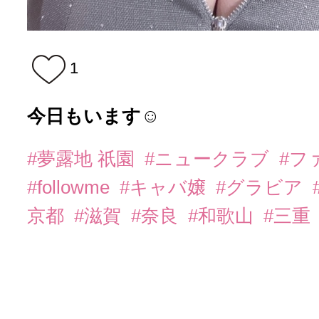
1
今日もいます☺︎
#夢露地 祇園
#ニュークラブ
#フ
#followme
#キャバ嬢
#グラビア
京都
#滋賀
#奈良
#和歌山
#三重