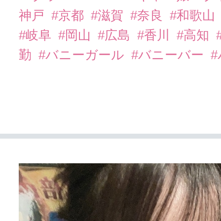
神戸
#京都
#滋賀
#奈良
#和歌山
#岐阜
#岡山
#広島
#香川
#高知
勤
#バニーガール
#バニーバー