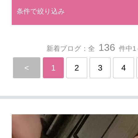
条件で絞り込み
136
新着ブログ：全
件中1
<
1
2
3
4