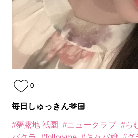
0
毎日しゅっきん🫶🏻
#夢露地 祇園
#ニュークラブ
#ら
バクラ
#followme
#キャバ嬢
#