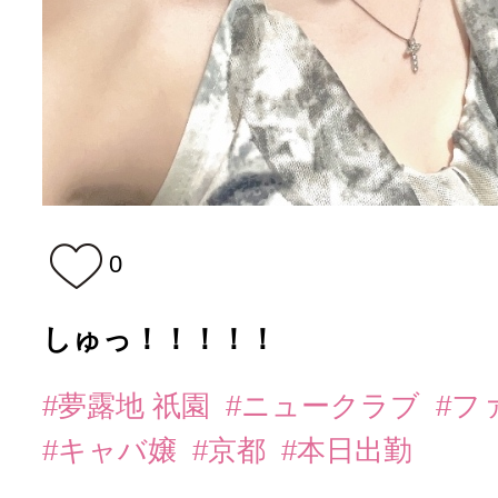
0
しゅっ！！！！！
#夢露地 祇園
#ニュークラブ
#フ
#キャバ嬢
#京都
#本日出勤