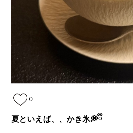
0
夏といえば、、かき氷💭ྀི