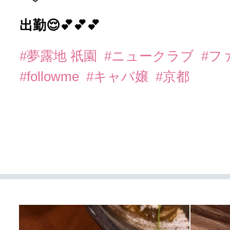
出勤😌💕💕💕
#夢露地 祇園
#ニュークラブ
#フ
#followme
#キャバ嬢
#京都