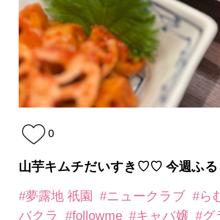
0
山芋キムチだいすき♡♡ 今週ふるし
#夢露地 祇園
#ニュークラブ
#ら
バクラ
#followme
#キャバ嬢
#