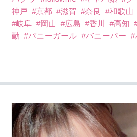
神戸
#京都
#滋賀
#奈良
#和歌山
#岐阜
#岡山
#広島
#香川
#高知
勤
#バニーガール
#バニーバー