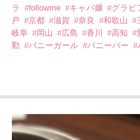
ラ
#followme
#キャバ嬢
#グラビ
戸
#京都
#滋賀
#奈良
#和歌山
#
岐阜
#岡山
#広島
#香川
#高知
#
勤
#バニーガール
#バニーバー