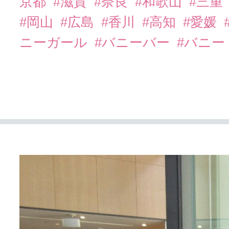
京都
#滋賀
#奈良
#和歌山
#三重
#岡山
#広島
#香川
#高知
#愛媛
ニーガール
#バニーバー
#バニー