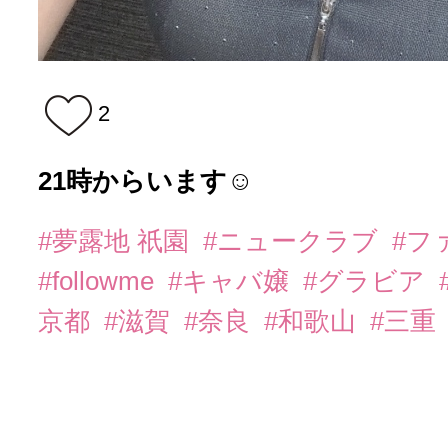
2
21時からいます☺︎
#夢露地 祇園
#ニュークラブ
#フ
#followme
#キャバ嬢
#グラビア
京都
#滋賀
#奈良
#和歌山
#三重