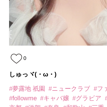
0
しゅっヾ(・ω・)ゞ
#夢露地 祇園
#ニュークラブ
#フ
#followme
#キャバ嬢
#グラビア