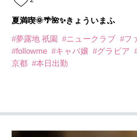
夏満喫🌞🌴🌺✨きょういまふ
#夢露地 祇園
#ニュークラブ
#フ
#followme
#キャバ嬢
#グラビア
京都
#本日出勤