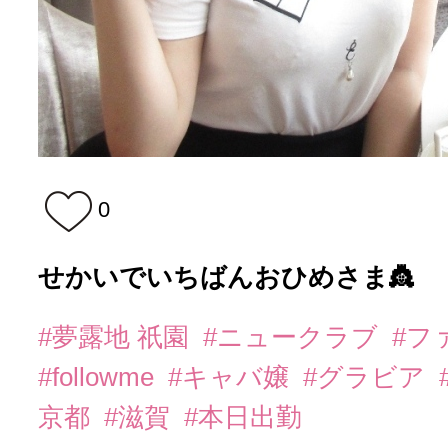
0
せかいでいちばんおひめさま👸
#夢露地 祇園
#ニュークラブ
#フ
#followme
#キャバ嬢
#グラビア
京都
#滋賀
#本日出勤