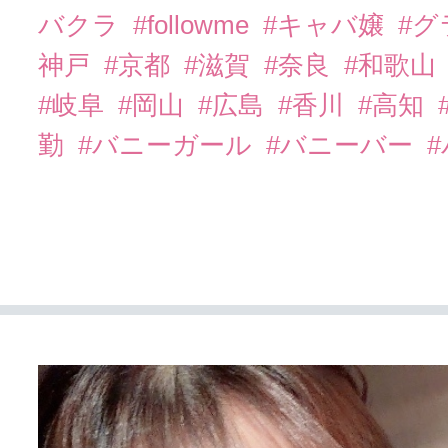
バクラ
#followme
#キャバ嬢
#
神戸
#京都
#滋賀
#奈良
#和歌山
#岐阜
#岡山
#広島
#香川
#高知
勤
#バニーガール
#バニーバー