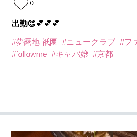
0
出勤😌💕💕💕
#夢露地 祇園
#ニュークラブ
#フ
#followme
#キャバ嬢
#京都