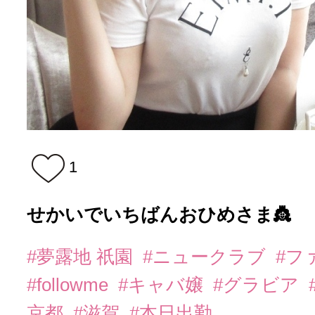
1
せかいでいちばんおひめさま👸
#夢露地 祇園
#ニュークラブ
#フ
#followme
#キャバ嬢
#グラビア
京都
#滋賀
#本日出勤