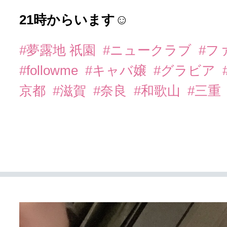
21時からいます☺︎
#夢露地 祇園
#ニュークラブ
#フ
#followme
#キャバ嬢
#グラビア
京都
#滋賀
#奈良
#和歌山
#三重