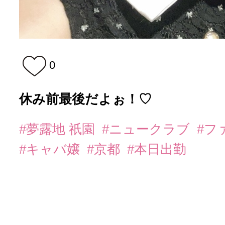
0
休み前最後だよぉ！♡
#夢露地 祇園
#ニュークラブ
#フ
#キャバ嬢
#京都
#本日出勤