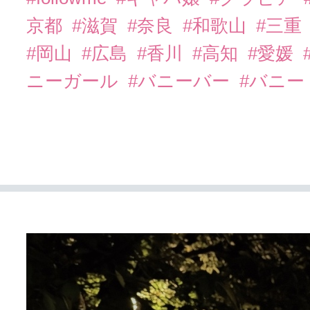
京都
#滋賀
#奈良
#和歌山
#三重
#岡山
#広島
#香川
#高知
#愛媛
ニーガール
#バニーバー
#バニー