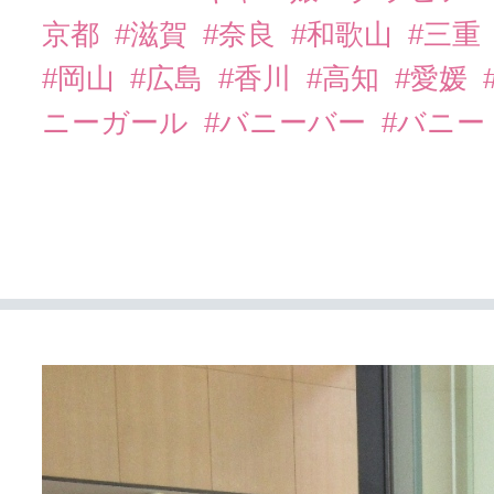
京都
#滋賀
#奈良
#和歌山
#三重
#岡山
#広島
#香川
#高知
#愛媛
ニーガール
#バニーバー
#バニー