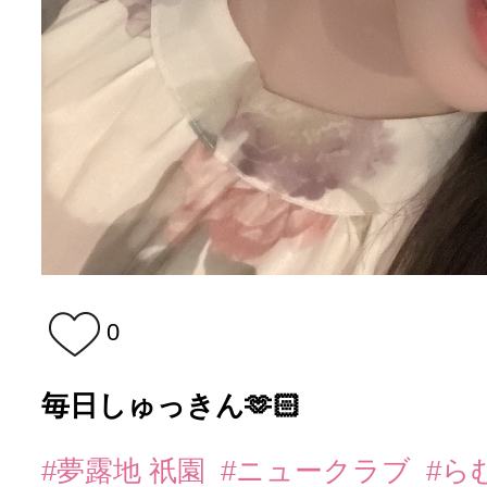
0
毎日しゅっきん🫶🏻
#夢露地 祇園
#ニュークラブ
#ら