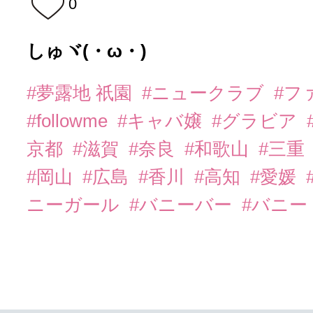
0
しゅヾ(・ω・)ゞ
#夢露地 祇園
#ニュークラブ
#フ
#followme
#キャバ嬢
#グラビア
京都
#滋賀
#奈良
#和歌山
#三重
#岡山
#広島
#香川
#高知
#愛媛
ニーガール
#バニーバー
#バニー