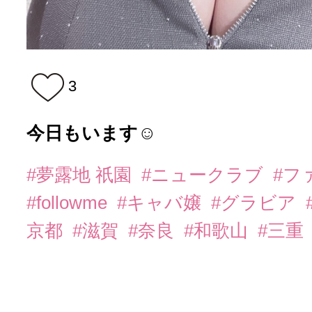
3
今日もいます☺︎
#夢露地 祇園
#ニュークラブ
#フ
#followme
#キャバ嬢
#グラビア
京都
#滋賀
#奈良
#和歌山
#三重