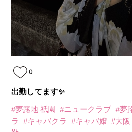
0
出勤してます✨️
#夢露地 祇園
#ニュークラブ
#夢
ラ
#キャバクラ
#キャバ嬢
#大