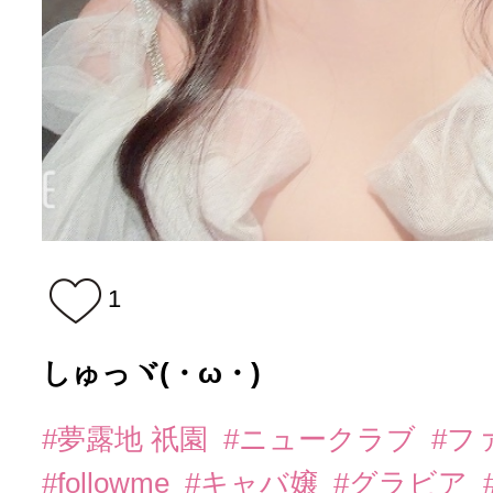
1
しゅっヾ(・ω・)ゞ
#夢露地 祇園
#ニュークラブ
#フ
#followme
#キャバ嬢
#グラビア