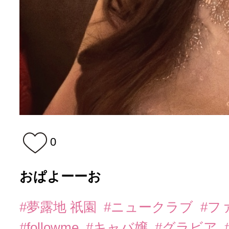
0
おぱよーーお
#夢露地 祇園
#ニュークラブ
#フ
#followme
#キャバ嬢
#グラビア